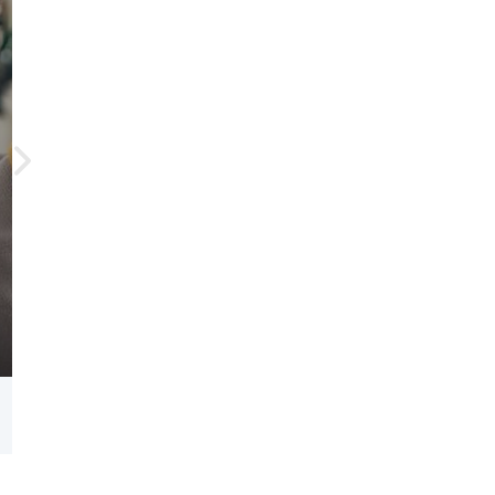
ปรึกษาเภสัชกร BeDee ได้จากทุกที่ พร้อมส่งถึงบ้