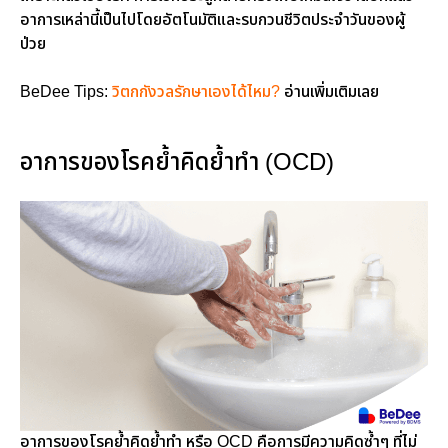
อาการเหล่านี้เป็นไปโดยอัตโนมัติและรบกวนชีวิตประจำวันของผู้
ป่วย
BeDee Tips:
วิตกกังวลรักษาเองได้ไหม?
อ่านเพิ่มเติมเลย
อาการของโรคย้ำคิดย้ำทำ (OCD)
อาการของโรคย้ำคิดย้ำทำ หรือ OCD คือการมีความคิดซ้ำๆ ที่ไม่