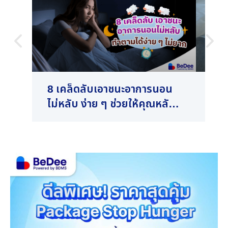
8 เคล็ดลับเอาชนะอาการนอน
คนท
ไม่หลับ ง่าย ๆ ช่วยให้คุณหลับ
รวม
สบาย
หลั
ปล