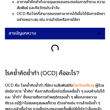
อาการย้ำคิดย้ำทำอาจรุนแรงจนกระทบต่อการทำงาน ความ
สัมพันธ์ และกิจวัตรประจำวัน
OCD คือโรคที่สามารถบรรเทาอาการได้เมื่อได้รับการรักษา
อย่างเหมาะสม เช่น การบำบัดหรือการใช้ยา
สารบัญบทความ
โรคย้ำคิดย้ำทำ (OCD) คืออะไร?
OCD คือ โรคย้ำคิดย้ำทำ ที่มีความสัมพันธ์กับ
โรควิตกกังวล
ผู้ป่วย
มักมีอาการ “ย้ำคิด” คือการคิดเรื่องใดเรื่องหนึ่งซ้ำ ๆ แบบห้ามไม่ได้
และ “ย้ำทำ” ซึ่งหมายถึงการทำพฤติกรรมซ้ำ ๆ เพื่อคลายความ
กังวล แม้รู้ว่าไม่สมเหตุสมผลก็ตาม ตัวอย่างเช่น การล้างมือซ้ำ ๆ
เพราะกลัวเชื้อโรค การเช็กประตูหลายครั้งเพื่อให้มั่นใจว่าล็อกแล้ว