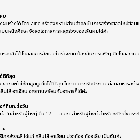
ไหม
องผมร่วงได้ โดย Zinc หรือสังกะสี มีส่วนสำคัญในการสร้างเซลล์ใหม่ซ่อ
นบนหนังศีรษะ จึงลดโอกาสการหลุดร่วงของเส้นผมได้ค่ะ
ารลดสิวได้ โดยลดการอักเสบในร่างกาย ป้องกันการเจริญเติบโตของแบคที
ีที่สุด
จากจะทำให้ยาถูกดูดซึมได้ดีที่สุด โดยสามารถรับประทานก่อนอาหารอย่างน
ลื่นไส้ อาเจียน อาจทานพร้อมกับอาหารก็ได้ค่ะ
ค์กี่มก.ต่อวัน
ต่อวันสำหรับผู้ใหญ่ คือ 12 – 15 มก. สำหรับผู้ใหญ่ สำหรับหญิงตั้งครร
้าง
โภคสังกะสี ได้แก่ คลื่นไส้ อาเจียน ปวดท้อง ท้องเสีย เป็นต้นค่ะ