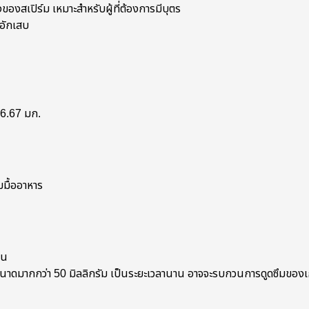
องสเปิร์ม เหมาะสำหรับผู้ที่ต้องการมีบุตร
วอักเสบ
66.67 มก.
มื้ออาหาร
ทาน
นาดมากกว่า 50 มิลลิกรัม เป็นระยะเวลานาน อาจจะรบกวนการดูดซึมของเ