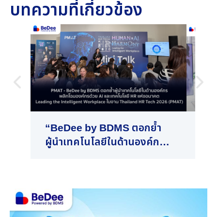
บทความที่เกี่ยวข้อง
“BeDee by BDMS ตอกย้ำ
BeD
ผู้นำเทคโนโลยีในด้านองค์กร
RO
พลิกโฉมองค์กรด้วย AI และ
ประ
เทคโนโลยี HR แห่งอนาคต
Wel
Leading the Intelligent
Tel
Workplace”
สุข