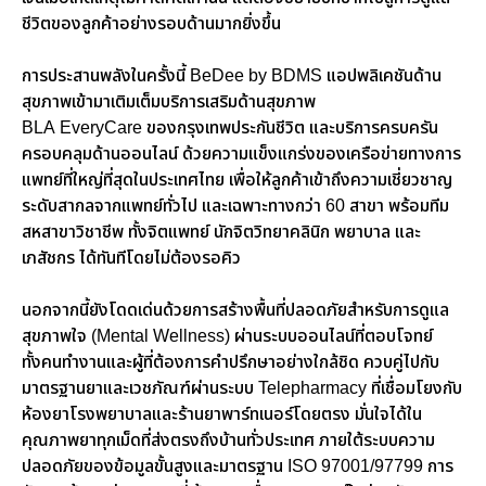
ชีวิตของลูกค้าอย่างรอบด้านมากยิ่งขึ้น
การประสานพลังในครั้งนี้ BeDee by BDMS แอปพลิเคชันด้าน
สุขภาพเข้ามาเติมเต็มบริการเสริมด้านสุขภาพ
BLA EveryCare ของกรุงเทพประกันชีวิต และบริการครบครัน
ครอบคลุมด้านออนไลน์ ด้วยความแข็งแกร่งของเครือข่ายทางการ
แพทย์ที่ใหญ่ที่สุดในประเทศไทย เพื่อให้ลูกค้าเข้าถึงความเชี่ยวชาญ
ระดับสากลจากแพทย์ทั่วไป และเฉพาะทางกว่า 60 สาขา พร้อมทีม
สหสาขาวิชาชีพ ทั้งจิตแพทย์ นักจิตวิทยาคลินิก พยาบาล และ
เภสัชกร ได้ทันทีโดยไม่ต้องรอคิว
นอกจากนี้ยังโดดเด่นด้วยการสร้างพื้นที่ปลอดภัยสำหรับการดูแล
สุขภาพใจ (
Mental Wellness)
ผ่านระบบออนไลน์ที่ตอบโจทย์
ทั้งคนทำงานและผู้ที่ต้องการคำปรึกษาอย่างใกล้ชิด ควบคู่ไปกับ
มาตรฐานยาและเวชภัณฑ์ผ่านระบบ
Telepharmacy
ที่เชื่อมโยงกับ
ห้องยาโรงพยาบาลและร้านยาพาร์
ทเน
อร์โดยตรง มั่นใจได้ใน
คุณภาพยาทุกเม็ดที่ส่งตรงถึงบ้านทั่วประเทศ ภายใต้ระบบความ
ปลอดภัยของข้อมูลขั้นสูงและมาตรฐาน ISO 97001/97799 การ