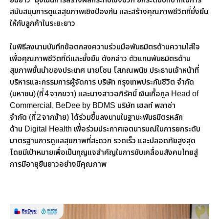
ยืนยาว” มุ่งเน้นการสร้างผลกระทบเชิงบวก ยกระดับบทบาทในการ
สนับสนุนการดูแลสุขภาพเชิงป้องกัน และสร้างคุณภาพชีวิตที่ยั่งยืน
ให้กับลูกค้าในระยะยาว
ในพิธีลงนาม
บันทึกข้อตกลงความร่วมมือพันธมิตรด้านความใส่ใจ
เพื่อคุณภาพชีวิตที่ดีและยั่งยืน
ดังกล่าว
ตัวแทนพันธมิตรด้าน
สุขภาพชั้นนำของประเทศ
นายโชน โสภณพ
นิ
ช
ประธานเจ้าหน้าที่
บริหารและกรรมการผู้จัดการ บริษัท กรุงเทพประกันชีวิต จำกัด
(มหาชน)
(
ที่
4
จากขวา
)
และ
นางสาวอภิ
รั
ศม
เงินเกื้อกูล
Head of
Commercial, BeDee by BDMS
บริษัท
เฮลท์
พลาซ่า
จำกัด
(
ที่
2
จากซ้าย
)
ได้ร่วมขึ้นลงนามในฐานะพันธมิตรหลัก
ด้าน
Digital Health
เพื่อร่วมประกาศเจตนารมณ์ในการยกระดับ
มาตรฐานการดูแลสุขภาพที่สะดวก รวดเร็ว และปลอดภัยสูงสุด
โดยมีเป้าหมายเพื่อเป็นกุญแจสำคัญในการขับเคลื่อนสังคมไทยสู่
การมีอายุยืนยาวอย่างมีคุณภาพ