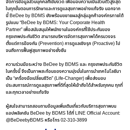
จัดการข้อมูลส่วนบุคคลที่เข้มงวด เพื่อมอบความเป็นส่วนตัวสูงสุด
ในทุกขั้นตอนการรักษาและการดูแลสุขภาพอย่างแท้จริง
นอกจาก
นี้
BeDee
by
BDMS ยังพร้อมขยายผลสู่กลุ่มลูกค้าองค์กรภายใต้
รูปแบบ
“BeDee by BDMS: Your Corporate Health
Partner”
เพื่อสนับสนุนให้พนักงานในองค์กรที่ใช้ประกันของ
กรุงเทพประกันชีวิต สามารถบริหารจัดการสุขภาพได้ครบวงจร
ตั้งแต่การป้องกัน (
Prevention
) การดูแลเชิงรุก (
Proactive
) ไป
จนถึงการฟื้นฟูสุขภาพอย่างยั่งยืน
ความร่วมมือระหว่าง
BeDee by BDMS
และ กรุงเทพประกันชีวิต
ในครั้งนี้ จึงเป็นภาพสะท้อนของความมุ่งมั่นในการนำเทคโนโลยีมา
เป็น “เครื่องมือเปลี่ยนชีวิต” (
Life-Changer)
เพื่อส่งมอบ
ประสบการณ์การดูแลสุขภาพที่ดีที่สุดให้เข้าถึงได้สำหรับทุกคน ทุกที่
และทุกเวลาอย่างแท้จริง
ผู้สนใจสามารถสอบถามข้อมูลเพิ่มเติมเกี่ยวกับบริการสุขภาพบน
แอปพลิเคชัน
BeDee by BDMS
ได้ที่
LINE Official Account:
@BeDeebyBDMS
หรือโทร
02-310-3899