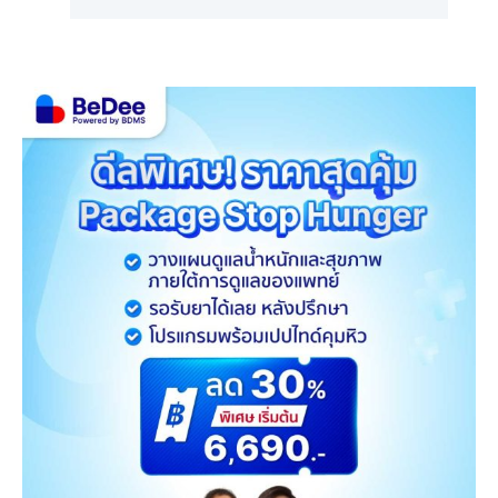
ประสบการณ์ Luxury
พลิ
Wellness Living ด้วยบริการ
เทค
Telehealth ยกระดับการดูแล
Lea
สุขภาพแบบไร้รอยต่อ
Wo