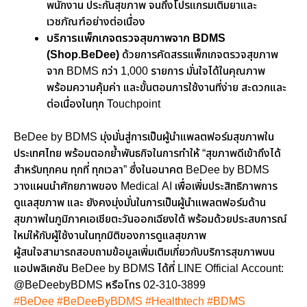
พนักงาน
ประกันสุขภาพ จนถึงโปรแกรมเติมยาและ
เวชภัณฑ์อย่างต่อเนื่อง
บริการแพ็กเกจตรวจสุขภาพจาก
BDMS
(Shop.BeDee)
ด้วยการคัดสรรแพ็กเกจตรวจสุขภาพ
จาก
BDMS
กว่า 1
,000 รายการ มั่นใจได้ในคุณภาพ
พร้อมความคุ้มค่า และขั้นตอนการใช้งานที่ง่าย สะดวกและ
ต่อเนื่องในทุก Touchpoint
BeDee by BDMS
มุ่งมั่นสู่การเป็นผู้นำแพลตฟอร์มสุขภาพใน
ประเทศไทย พร้อมตอกย้ำพันธกิจในการทำให้
“
สุขภาพดีเข้าถึงได้
สำหรับทุกคน ทุกที่ ทุกเวลา
”
ซึ่งในอนาคต
BeDee by BDMS
วางแผนนำศักยภาพของ
Medical AI
เพื่อเพิ่มประสิทธิภาพการ
ดูแลสุขภาพ และ ยังคงมุ่งมั่นในการเป็นผู้นำแพลตฟอร์มด้าน
สุขภาพในภูมิภาคเอเชียตะวันออกเฉียงใต้ พร้อมด้วยประสบการณ์
ใหม่ให้กับผู้ใช้งานในทุกมิติของการดูแลสุขภาพ
ผู้สนใจสามารถสอบถามข้อมูลเพิ่มเติมเกี่ยวกับบริการสุขภาพบน
แอปพลิเคชัน
BeDee by BDMS
ได้ที่
LINE Official Account:
@BeDeebyBDMS
หรือโทร
02-310-3899
#BeDee
#BeDeeByBDMS
#Healthtech
#BDMS