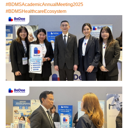
#BDMSAcademicAnnualMeeting2025
#BDMSHealthcareEcosystem