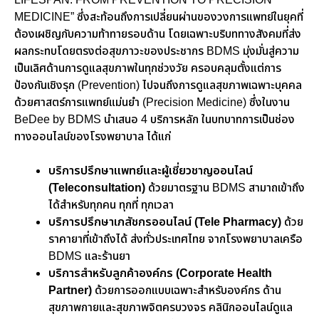
LIFESPAN: FROM PREVENTION TO PRECISION
MEDICINE”
ซึ่งสะท้อนถึงการเปลี่ยนผ่านของวงการแพทย์ในยุคที่
ต้องเผชิญกับความท้าทายรอบด้าน โดยเฉพาะบริบททางสังคมที่ส่ง
ผลกระทบโดยตรงต่อสุขภาวะของประชากร
BDMS
มุ่งมั่นสู่ความ
เป็นเลิศด้านการดูแลสุขภาพในทุกช่วงวัย ครอบคลุมตั้งแต่การ
ป้องกันเชิงรุก (
Prevention)
ไปจนถึงการดูแลสุขภาพเฉพาะบุคคล
ด้วยศาสตร์การแพทย์แม่นยำ (
Precision Medicine)
ซึ่งในงาน
BeDee by BDMS
นำเสนอ
4
บริการหลัก ในบทบาทการเป็นช่อง
ทางออนไลน์ของโรงพยาบาล ได้แก่
บริการปรึกษาแพทย์และผู้เชี่ยวชาญออนไลน์
(Teleconsultation)
ด้วยมาตรฐาน
BDMS
สามาถเข้าถึง
ได้สำหรับทุกคน ทุกที่ ทุกเวลา
บริการปรึกษาเภสัชกรออนไลน์
(Tele Pharmacy)
ด้วย
ราคายาที่เข้าถึงได้ ส่งทั่วประเทศไทย จากโรงพยาบาลเครือ
BDMS
และร้านยา
บริการสำหรับลูกค้าองค์กร
(Corporate Health
Partner)
ด้วยการออกแบบเฉพาะสำหรับองค์กร
ด้าน
สุขภาพกายและสุขภาพจิตครบวงจร
คลินิกออนไลน์ดูแล