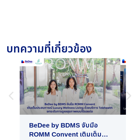
บทความที่เกี่ยวข้อง
BeDee by BDMS จับมือ
“B
ROMM Convent เติมเต็ม
ผู้