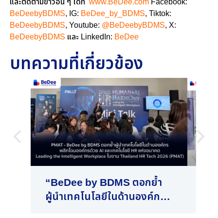
และติดตามข่าวอื่น ๆ ได้ที่
www.BeDee.com
Facebook:
BeDeebyBDMS
, IG:
BeDee_by_BDMS
, Tiktok:
BeDeebyBDMS
, Youtube:
@BeDeebyBDMS
, X:
BeDeebyBDMS
และ LinkedIn:
BeDee
บทความที่เกี่ยวข้อง
“BeDee by BDMS ตอกย้ำ
BeD
ผู้นำเทคโนโลยีในด้านองค์กร
RO
พลิกโฉมองค์กรด้วย AI และ
ประ