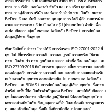
สรรค์ กรรมการบริษัท เฮลท์พลาซ่า จำกัด ดร.มนรัช อมรไพจิตร
กรรมการบริษัท เฮลท์พลาซ่า จำกัด และ ดร.สริตา บุณย์ศุภา
กรรมการผู้จัดการ บริษัท เฮลท์พลาซ่า จำกัด ร่วมเป็นตัวแทนจาก
BeDee รับมอบใบรับรองจาก คุณบุคลากร ใจดี ผู้อำนวยการฝ่าย
ขายและการตลาด บริษัท บีเอสไอ กรุ๊ป (ประเทศไทย) จำกัด เพื่อ
สะท้อนถึงความมุ่งมั่นของแอปพลิเคชัน BeDee ในการปกป้อง
ข้อมูลผู้ใช้งานขั้นสูงสุด
พันตรีสมิทธิ์ กล่าวว่า “การได้รับการรับรอง ISO 27001:2022 ที่
มุ่งเน้นไปที่การรักษาความลับ ความสมบูรณ์ ความพร้อมใช้งาน
ความเป็นส่วนตัว ความถูกต้อง และความน่าเชื่อถือของข้อมูล และ
ISO 27799:2016 ที่เน้นการควบคุมความเสี่ยงทางความปลอดภัย
ของข้อมูลด้านการจัดการความมั่นคงปลอดภัยสารสนเทศสำหรับ
หน่วยงานด้านสุขภาพ สอดคล้องกับนโยบายของ แอปพลิเคชัน
BeDee และ BDMS ในการปกป้องข้อมูลผู้ใช้งานทุกท่าน ซึ่งความ
สำเร็จในครั้งนี้ถือเป็นก้าวสำคัญของ BeDee แสดงให้เห็นถึงความ
มุ่งมั่นของเราในการปกป้องข้อมูลผู้ใช้งานให้ปลอดภัยสูงสุดโดย
เฉพาะอย่างยิ่งในด้านข้อมูลสุขภาพที่จำเป็นจะต้องมีมาตรฐานการ
ดูแลและจัดเก็บข้อมูล ซึ่งเป็นสิ่งที่เรายึดถือมาโดยตลอด”