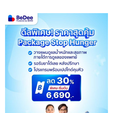
เทคโนโลยี HR แห่งอนาคต
Wel
Leading the Intelligent
Tel
Workplace”
สุข