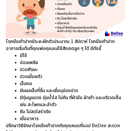
โรคมือเท้าปากมีระยะฝักตัวประมาณ 1 สัปดาห์ โรคมือเท้าปาก
อาการเริ่มต้นที่คุณพ่อคุณแม่ใช้สังเกตลูก ๆ ได้ มีดังนี้
มีไข้
อ่อนเพลีย
ปวดศีรษะ
ปวดเมื่อยตัว
เจ็บคอ
มีแผลเจ็บที่ลิ้น และเยื่อบุช่องปาก
มีตุ่มนูนแดง ตุ่มน้ำใส ไม่คัน ที่ฝ่ามือ ฝ่าเท้า และบริเวณอื่น
เช่น สะโพกและลำตัว
ซึม ไม่สดใสร่าเริง
เบื่ออาหาร
ปรึกษาวิธีรักษาโรคมือเท้าปากกับคุณหมอที่แอป BeDee สะดวก