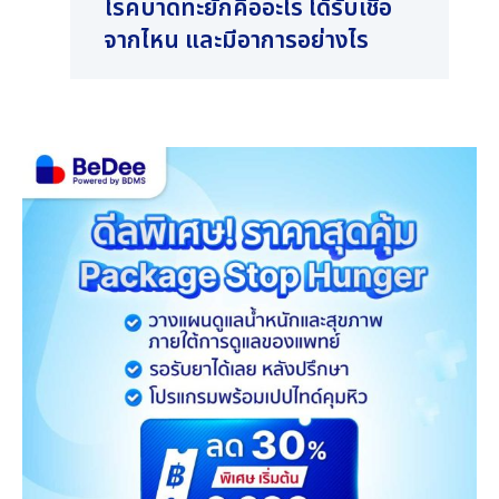
โรคบาดทะยักคืออะไร ได้รับเชื้อ
ภูม
จากไหน และมีอาการอย่างไร
อย่