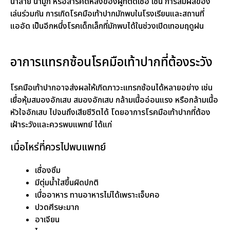
น้ำลาย น้ำมูก หรือสารคัดหลั่งของผู้ที่ติดเชื้อ เช่น การสัมผัสของ
เล่นร่วมกัน การเกิดโรคมือเท้าปากมักพบในโรงเรียนและสถานที่
แออัด เป็นอีกหนึ่งโรคเด็กเล็กที่มักพบได้ในช่วงเปิดเทอมฤดูฝน
อาการแทรกซ้อนโรคมือเท้าปากที่ต้องระวัง
โรคมือเท้าปากอาจส่งผลให้เกิดภาวะแทรกซ้อนได้หลายอย่าง เช่น
เยื่อหุ้มสมองอักเสบ สมองอักเสบ กล้ามเนื้ออ่อนแรง หรือกล้ามเนื้อ
หัวใจอักเสบ ไปจนถึงเสียชีวิตได้ โดยอาการโรคมือเท้าปากที่ต้อง
เฝ้าระวังและควรพบแพทย์ ได้แก่
เมื่อไหร่ที่ควรไปพบแพทย์
เซื่องซึม
มีตุ่มน้ำใสขึ้นผิดปกติ
เบื่ออาหาร ทานอาหารไม่ได้เพราะเจ็บคอ
ปวดศีรษะมาก
อาเจียน