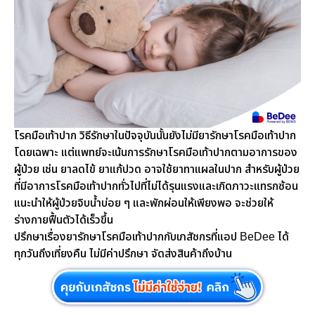
โรคมือเท้าปาก วิธีรักษาในปัจจุบันนั้นยังไม่มียารักษาโรคมือเท้าปาก
โดยเฉพาะ แต่แพทย์จะเน้นการรักษาโรคมือเท้าปากตามอาการของ
ผู้ป่วย เช่น ยาลดไข้ ยาแก้ปวด อาจใช้ยาทาแผลในปาก สำหรับผู้ป่วย
ที่มีอาการโรคมือเท้าปากทั่วไปที่ไม่ได้รุนแรงและเกิดภาวะแทรกซ้อน
แนะนำให้ผู้ป่วยจิบน้ำบ่อย ๆ และพักผ่อนให้เพียงพอ จะช่วยให้
ร่างกายฟื้นตัวได้เร็วขึ้น
ปรึกษาเรื่องยารักษาโรคมือเท้าปากกับเภสัชกรที่แอป BeDee ได้
ทุกวันถึงเที่ยงคืน ไม่มีค่าปรึกษา จัดส่งสินค้าถึงบ้าน