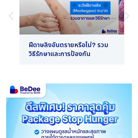
ฝีดาษลิงอันตรายหรือไม่? รวม
วัณ
วิธีรักษาและการป้องกัน
แต่
อัน