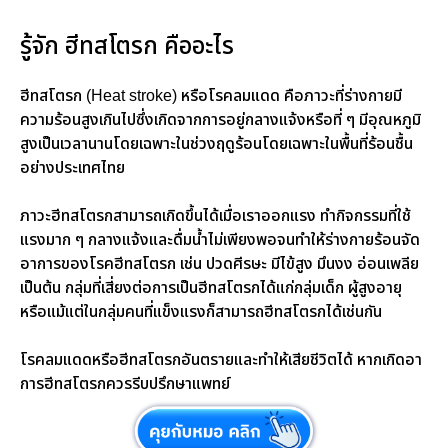
รู้จัก ฮีทสโตรก คืออะไร
ฮีทสโตรก (Heat stroke) หรือโรคลมแดด คือภาวะที่ร่างกายมี
ความร้อนสูงเกินไปซึ่งเกิดจากการอยู่กลางแจ้งหรือที่ ๆ มีอุณหภูมิ
สูงเป็นเวลานานโดยเฉพาะในช่วงฤดูร้อนโดยเฉพาะในพื้นที่ร้อนชื้น
อย่างประเทศไทย
ภาวะฮีทสโตรกสามารถเกิดขึ้นได้เมื่อเราออกแรง ทำกิจกรรมที่ใช้
แรงมาก ๆ กลางแจ้งและดื่มน้ำไม่เพียงพอจนทำให้ร่างกายร้อนจัด
อาการของโรคฮีทสโตรก เช่น ปวดศีรษะ มีไข้สูง มึนงง อ่อนเพลีย
เป็นต้น กลุ่มที่เสี่ยงต่อการเป็นฮีทสโตรกได้แก่กลุ่มเด็ก ผู้สูงอายุ
หรือแม้แต่ในกลุ่มคนที่แข็งแรงก็สามารถฮีทสโตรกได้เช่นกัน
โรคลมแดดหรือฮีทสโตรกอันตรายและทำให้เสียชีวิตได้ หากเกิดอา
การฮีทสโตรกควรรีบปรึกษาแพทย์