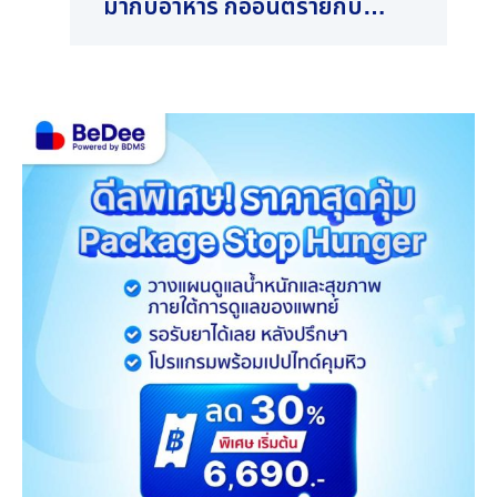
มากับอาหาร ก่ออันตรายกับ
นอน
ร่างกาย
และ