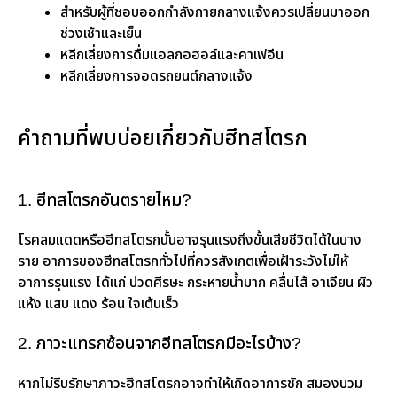
สำหรับผู้ที่ชอบออกกำลังกายกลางแจ้งควรเปลี่ยนมาออก
ช่วงเช้าและเย็น
หลีกเลี่ยงการดื่มแอลกอฮอล์และคาเฟอีน
หลีกเลี่ยงการจอดรถยนต์กลางแจ้ง
คำถามที่พบบ่อยเกี่ยวกับฮีทสโตรก
1. ฮีทสโตรกอันตรายไหม?
โรคลมแดดหรือฮีทสโตรกนั้นอาจรุนแรงถึงขั้นเสียชีวิตได้ในบาง
ราย อาการของฮีทสโตรกทั่วไปที่ควรสังเกตเพื่อเฝ้าระวังไม่ให้
อาการรุนแรง ได้แก่ ปวดศีรษะ กระหายน้ำมาก คลื่นไส้ อาเจียน ผิว
แห้ง แสบ แดง ร้อน ใจเต้นเร็ว
2. ภาวะแทรกซ้อนจากฮีทสโตรกมีอะไรบ้าง?
หากไม่รีบรักษาภาวะฮีทสโตรกอาจทำให้เกิดอาการชัก สมองบวม