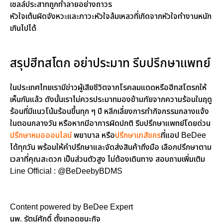
เซลล์ประสาทถูกทำลายอย่างถาวร
หัวใจเต้นผิดจังหวะและภาวะหัวใจล้มเหลวที่เกิดจากหัวใจทำงานหนัก
เกินไปได้
สรุปฮีทสโตก อย่าประมาท รีบปรึกษาแพทย์
ในประเทศไทยเรามีข่าวผู้เสียชีวิตจากโรคลมแดดหรือฮีทสโตรกให้
เห็นกันแล้ว ดังนั้นเราไม่ควรประมาทมองข้ามภัยจากความร้อนในฤดู
ร้อนที่มีแนวโน้มร้อนขึ้นทุก ๆ ปี หลีกเลี่ยงการทำกิจกรรมกลางแจ้ง
ในตอนกลางวัน หรือหากมีอาการผิดปกติ รีบปรึกษาแพทย์โดยด่วน
ปรึกษาหมอออนไลน์
พยาบาล หรือ
ปรึกษาเภสัชกร
ที่แอป BeDee
ได้ทุกวัน พร้อมให้คำปรึกษาและจัดส่งสินค้าถึงมือ เลือกปรึกษาตาม
เวลาที่คุณสะดวก เป็นส่วนตัวสูง ไม่ต้องเดินทาง สอบถามเพิ่มเติม
Line Official : @BeDeebyBDMS
Content powered by BeDee Expert
นพ. รัตน์ศักดิ์ ตั้งเทอดชนะกิจ