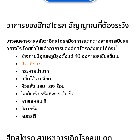
อาการของฮีทสโตรก สัญญาณที่ต้องระวัง
บางคนอาจจะสงสัยว่าฮีทสโตรกมีอาการแตกต่างจากการเป็นลม
อย่างไร โดยทั่วไปแล้วอาการของฮีทสโตรกสังเกตได้ดังนี้
ร่างกายมีอุณหภูมิสูงตั้งแต่ 40 องศาเซลเซียสขึ้นไป
ปวดศีรษะ
กระหายน้ำมาก
คลื่นไส้ อาเจียน
ผิวแห้ง แสบ แดง ร้อน
ใจเต้นเร็ว หรือชีพจรเต้นเร็ว
หายใจหอบ ถี่
ชัก เกร็ง
หมดสติ
ฮีทสโตรก สาเหตุการเกิดโรคลมแดด