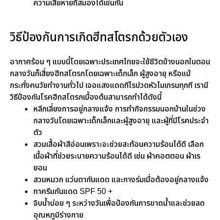
ความเสียหายที่สมองได้เช่นกัน
วิธีป้องกันการเกิดฮีทสโตรกด้วยตัวเอง
อากาศร้อน ๆ แบบนี้โดยเฉพาะประเทศไทยจะใช้ชีวิตข้างนอกในตอน
กลางวันก็เสี่ยงฮีทสโตรกโดยเฉพาะเด็กเล็ก ผู้สูงอายุ หรือแม้
กระทั่งคนวัยทำงานทั่วไป เจอแสงแดดทีไรปวดหัวไมเกรนทุกที เรามี
วิธีป้องกันโรคฮีทสโตรกเบื้องต้นสามารถทำได้ดังนี้
หลีกเลี่ยงการอยู่กลางแจ้ง การทำกิจกรรมนอกบ้านในช่วง
กลางวันโดยเฉพาะเด็กเล็กและผู้สูงอายุ และผู้ที่มีโรคประจำ
ตัว
สวมเสื้อผ้าสีอ่อนเพราะจะช่วยสะท้อนความร้อนได้ดี เลือก
เนื้อผ้าที่ช่วยระบายความร้อนได้ดี เช่น ผ้าคอตตอน ผ้าเร
ยอน
สวมหมวก แว่นตากันแดด และกางร่มเมื่อต้องอยู่กลางแจ้ง
ทาครีมกันแดด SPF 50 +
จิบน้ำบ่อย ๆ ระหว่างวันเพื่อป้องกันการขาดน้ำและช่วยลด
อุณหภูมิร่างกาย