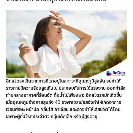
ฮีทสโตรกเกิดจากการที่เราอยู่ในสภาวะที่อุณหภูมิสูงจัด จนทำให้
ร่างกายมีความร้อนสูงเกินไป ประกอบกับการใช้แรงงาน ออกกำลัง
ท่ามกลางอากาศที่ร้อนจัด ดื่มน้ำไม่เพียงพอ ฮีทสโตรกมักเกิดขึ้น
เมื่ออุณหภูมิร่างกายสูงถึง 40 องศาเซลเซียสจึงทำให้เกิดอาการ
เวียนศีรษะ หน้ามืด คลื่นไส้ อาเจียน และอาจทำให้เสียชีวิตได้โดย
เฉพาะผู้ที่มีโรคประจำตัว กลุ่มเด็กเล็ก หรือผู้สูงอายุ