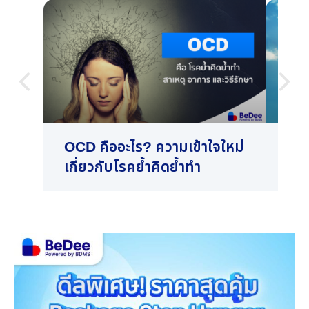
OCD คืออะไร? ความเข้าใจใหม่
LGB
เกี่ยวกับโรคย้ำคิดย้ำทำ
เมื
อาก