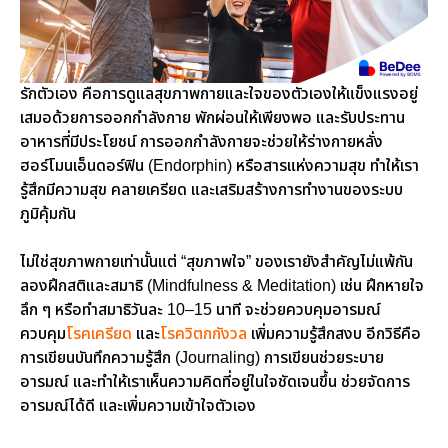
รักตัวเอง คือการดูแลสุขภาพกายและใจของตัวเองให้แข็งแรงอยู่
เสมอด้วยการออกกำลังกาย พักผ่อนให้เพียงพอ และรับประทาน
อาหารที่มีประโยชน์ การออกกำลังกายจะช่วยให้ร่างกายหลั่ง
ฮอร์โมนเอ็นดอร์ฟิน (Endorphin) หรือสารแห่งความสุข ทำให้เรา
รู้สึกมีความสุข คลายเครียด และเสริมสร้างการทำงานของระบบ
ภูมิคุ้มกัน
ไม่ใช่สุขภาพกายเท่านั้นแต่ “สุขภาพใจ” ของเรายังสำคัญไม่แพ้กัน
ลองฝึกสติและสมาธิ (Mindfulness & Meditation) เช่น ฝึกหายใจ
ลึก ๆ หรือทำสมาธิวันละ 10–15 นาที จะช่วยควบคุมอารมณ์
ควบคุม
โรคเครียด
และ
โรควิตกกังวล
เพิ่มความรู้สึกสงบ อีกวิธีคือ
การเขียนบันทึกความรู้สึก (Journaling) การเขียนช่วยระบาย
อารมณ์ และทำให้เราเห็นความคิดที่อยู่ในใจชัดเจนขึ้น ช่วยจัดการ
อารมณ์ได้ดี และเพิ่มความเข้าใจตัวเอง