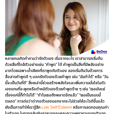
หลายคนเกิดคำถามว่ารักตัวเอง เริ่มจากอะไร เราสามารถเริ่มต้น
ด้วยสิ่งที่ใกล้ตัวอย่างเช่น “คำพูด” ได้ คำพูดเป็นสิ่งที่มีพลังอย่าง
มากโดยเฉพาะน้ำเสียงที่เราพูดกับตัวเอง ลองเริ่มต้นวันด้วยการ
สื่อสารคำพูดดี ๆ บอกรักตัวเองด้วยคำพูด เช่น “ฉันทำได้” หรือ “วัน
นี้จะเป็นวันที่ดี” สิ่งเหล่านี้ช่วยสร้างพลังใจและเพิ่มความมั่นใจในตัว
เองแทนที่จะพูดหรือตำหนิตัวเองด้วยคำพูดร้าย ๆ เช่น “เธอมันแย่
เรื่องแค่นี้ก็ทำไม่ได้” “ทำไมเธอถึงพลาดอีกแล้ว” “เธอเป็นแบบนี้
ตลอด” การต่อว่าด่าทอตัวเองนอกจากจะไม่ช่วยให้อะไรดีขึ้นแล้ว
ยังเป็นการทำให้เรารู้สึก
Low Self Esteem
หรือการลดทอนคุณค่า
ในตัวเอง ในทางกลับกันเราควรขอบคุณความพยายามของตัวเอง