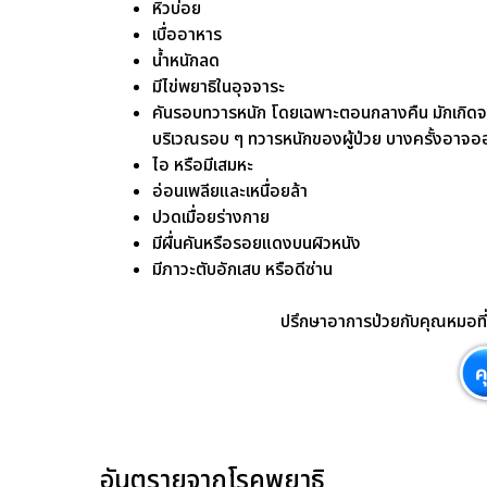
หิวบ่อย
เบื่ออาหาร
น้ำหนักลด
มีไข่พยาธิในอุจจาระ
คันรอบทวารหนัก โดยเฉพาะตอนกลางคืน มักเกิดจากกา
บริเวณรอบ ๆ ทวารหนักของผู้ป่วย บางครั้งอาจอ
ไอ หรือมีเสมหะ
อ่อนเพลียและเหนื่อยล้า
ปวดเมื่อยร่างกาย
มีผื่นคันหรือรอยแดงบนผิวหนัง
มีภาวะตับอักเสบ หรือดีซ่าน
ปรึกษาอาการป่วยกับคุณหมอที่แ
อันตรายจากโรคพยาธิ