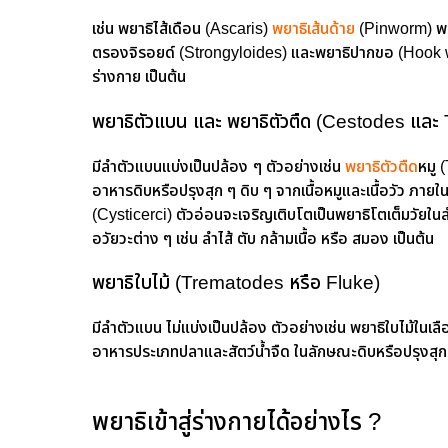
เช่น พยาธิไส้เดือน (Ascaris)
พยาธิเส้นด้าย
(Pinworm) พย
ตรองจิรอยด์ (Strongyloides) และพยาธิปากขอ (Hook worm
ร่างกาย เป็นต้น
พยาธิตัวแบน และ พยาธิตัวตืด (Cestodes แล
มีลำตัวแบนแบ่งเป็นปล้อง ๆ ตัวอย่างเช่น
พยาธิตัวตืด
หมู 
อาหารดิบหรือปรุงสุก ๆ ดิบ ๆ จากเนื้อหมูและเนื้อวัว ภายในก
(Cysticerci) ตัวอ่อนจะเจริญเติบโตเป็นพยาธิโตเต็มวัยใ
อวัยวะต่าง ๆ เช่น ลำไส้ ตับ กล้ามเนื้อ หรือ สมอง เป็นต้น
พยาธิใบไม้ (Trematodes หรือ Fluke)
มีลำตัวแบน ไม่แบ่งเป็นปล้อง ตัวอย่างเช่น พยาธิใบไม้ในเ
อาหารประเภทปลาและสัตว์น้ำจืด ในลักษณะดิบหรือปรุงสุก 
พยาธิเข้าสู่ร่างกายได้อย่างไร ?