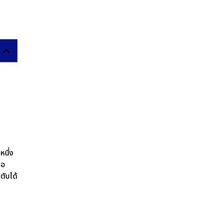
หนึ่ง
้อ
ตับได้