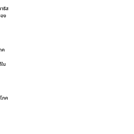
าธิส
 ของ
โภค
้ใน
ริโภค