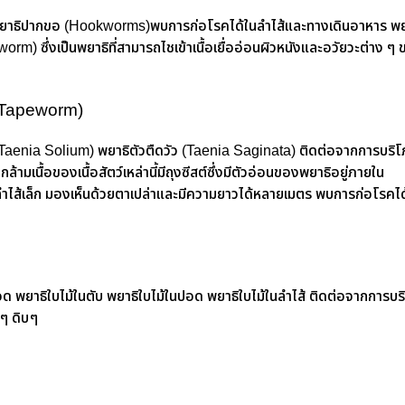
าธิปากขอ (Hookworms)พบการก่อโรคได้ในลำไส้และทางเดินอาหาร พย
) ซึ่งเป็นพยาธิที่สามารถไชเข้าเนื้อเยื่ออ่อนผิวหนังและอวัยวะต่าง ๆ
ะ Tapeworm)
(Taenia Solium) พยาธิตัวตืดวัว (Taenia Saginata) ติดต่อจากการบริ
ล้ามเนื้อของเนื้อสัตว์เหล่านี้มีถุงซีสต์ซึ่งมีตัวอ่อนของพยาธิอยู่ภายใน
นลำไส้เล็ก มองเห็นด้วยตาเปล่าและมีความยาวได้หลายเมตร พบการก่อโรคได
ลือด พยาธิใบไม้ในตับ พยาธิใบไม้ในปอด พยาธิใบไม้ในลำไส้ ติดต่อจากการบ
ๆ ดิบ ๆ