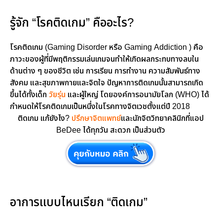
รู้จัก “โรคติดเกม” คืออะไร?
โรคติดเกม (Gaming Disorder หรือ Gaming Addiction ) คือ
ภาวะของผู้ที่มีพฤติกรรมเล่นเกมจนทำให้เกิดผลกระทบทางลบใน
ด้านต่าง ๆ ของชีวิต เช่น การเรียน การทำงาน ความสัมพันธ์ทาง
สังคม และสุขภาพกายและจิตใจ ปัญหาการติดเกมนั้นสามารถเกิด
ขึ้นได้ทั้งเด็ก
วัยรุ่น
และผู้ใหญ่ โดยองค์การอนามัยโลก (WHO) ได้
กำหนดให้โรคติดเกมเป็นหนึ่งในโรคทางจิตเวชตั้งแต่ปี 2018
ติดเกม แก้ยังไง?
ปรึกษาจิตแพทย์
และนักจิตวิทยาคลินิกที่แอป
BeDee ได้ทุกวัน สะดวก เป็นส่วนตัว
อาการแบบไหนเรียก “ติดเกม”