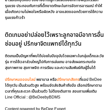
อารมณ์หงุดหงิด ซึ่งอาจนำไปสู่การแสดงออกทางพฤติกรรมที่
รุนแรง ประกอบกับการที่เด็กขาดทักษะในการจัดการอารมณ์ ทำให้
เมื่อเกิดความไม่พอใจหรือผิดหวัง อาจแสดงออกด้วยการใช้ความ
รุนแรงก้าวร้า
ติดเกมอย่าปล่อยไว้เพราะลูกอาจมีอาการอื่น
ซ่อนอยู่ ปรึกษาจิตแพทย์ได้ทุกวัน
ติดเกมเป็นปัญหาที่พบได้บ่อยในปัจจุบันโดยเฉพาะในกลุ่มเด็กและวัย
รุ่น การใช้เวลาส่วนใหญ่ไปกับการเล่นเกม อาจส่งผลกระทบต่อ
สุขภาพกาย สุขภาพจิต การเรียน และความสัมพันธ์กับผู้อื่นได้
ปรึกษาหมอออนไลน์
พยาบาล หรือ
ปรึกษาเภสัชกร
ที่แอป BeDee
ได้ทุกวัน เป็นส่วนตัวสูง พร้อมจัดส่งสินค้าถึงมือ เลือกปรึกษาตาม
เวลาที่คุณสะดวก เป็นส่วนตัว ไม่ต้องเดินทาง สอบถามเพิ่มเติม
Line Official : @BeDeebyBDMS
Content powered by BeDee Expert