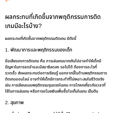
ผลกระทบที่เกิดขึ้นจากพฤติกรรมการติด
เกมมีอะไรบ้าง?
ผลกระทบที่เกิดขึ้นจากพฤติกรรมติดเกม มีดังนี้
1. พัฒนาการและพฤติกรรมของเด็ก
ข้อเสียของการติดเกม คือ การเล่นเกมมากเกินไปอาจทำให้เด็กมี
ปัญหาในการจดจำและมีสมาธิลดลง รอไม่ได้ ต้องการอะไรที่
รวดเร็ว ส่งผลกระทบต่อการเรียนรู้ นอกจากนี้ในด้านพฤติกรรมการ
ติดเกมออนไลน์ อาจทำให้เด็กมีการกระทำที่ไม่เหมาะสมในชีวิตจริง
เช่น การเลียนแบบพฤติกรรมรุนแรงในเกม การโกหกเกี่ยวกับเวลาที่
ใช้ในการเล่นเกม หรือการขโมยเงินเพื่อซื้อไอเท็มในเกม เป็นต้น
2. สุขภาพ