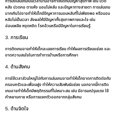
การนั่งเล่นเกมเป็นเวลานานอาจทำให้เด็กมีปัญหาสุขภาพ เช่น ปวด
หลัง ปวดคอ ตาแห้ง นอนไม่หลับ และปัญหาทางสายตา การเล่นเกม
มากเกินไปอาจทำให้เด็กมีปัญหาการนอนหลับที่ไม่เพียงพอ หรือนอน
หลับไม่เป็นเวลา ส่งผลให้มีปัญหาทั้งสุขภาพกายและใจ เช่น
อ่อนเพลีย หงุดหงิด โรคอ้วนหรือมีปัญหาในการเรียนรู้
3. การเรียน
การติดเกมอาจทำให้เด็กละเลยการเรียน ทำให้ผลการเรียนแย่ลง และ
ขาดความสนใจในการทำการบ้านหรือการศึกษา
4. ด้านสังคม
การใช้เวลาส่วนใหญ่ไปกับการเล่นเกมอาจทำให้เด็กขาดการติดต่อกับ
ครอบครัวและเพื่อนฝูง ทำให้ความสัมพันธ์แย่ลง นอกจากนี้การติด
เกมอาจทำให้เด็กมีพฤติกรรมที่ไม่เหมาะสม เช่น มีอารมณ์รุนแรง ใช้
คำหยาบคาย หรือการแยกตัวออกจากกลุ่มสังคม
5. ด้านจิตใจ