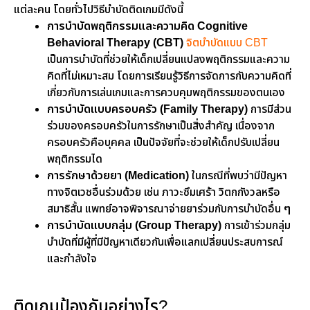
แต่ละคน โดยทั่วไปวิธีบำบัดติดเกมมีดังนี้
การบำบัดพฤติกรรมและความคิด Cognitive
Behavioral Therapy (CBT)
จิตบำบัดแบบ CBT
เป็นการบำบัดที่ช่วยให้เด็กเปลี่ยนแปลงพฤติกรรมและความ
คิดที่ไม่เหมาะสม โดยการเรียนรู้วิธีการจัดการกับความคิดที่
เกี่ยวกับการเล่นเกมและการควบคุมพฤติกรรมของตนเอง
การบำบัดแบบครอบครัว (Family Therapy)
การมีส่วน
ร่วมของครอบครัวในการรักษาเป็นสิ่งสำคัญ เนื่องจาก
ครอบครัวคือบุคคล เป็นปัจจัยที่จะช่วยให้เด็กปรับเปลี่ยน
พฤติกรรมได
การรักษาด้วยยา (Medication)
ในกรณีที่พบว่ามีปัญหา
ทางจิตเวชอื่นร่วมด้วย เช่น ภาวะซึมเศร้า วิตกกังวลหรือ
สมาธิสั้น แพทย์อาจพิจารณาจ่ายยาร่วมกับการบำบัดอื่น
ๆ
การบำบัดแบบกลุ่ม (Group Therapy)
การเข้าร่วมกลุ่ม
บำบัดที่มีผู้ที่มีปัญหาเดียวกันเพื่อแลกเปลี่ยนประสบการณ์
และกำลังใจ
ติดเกมป้องกันอย่างไร?