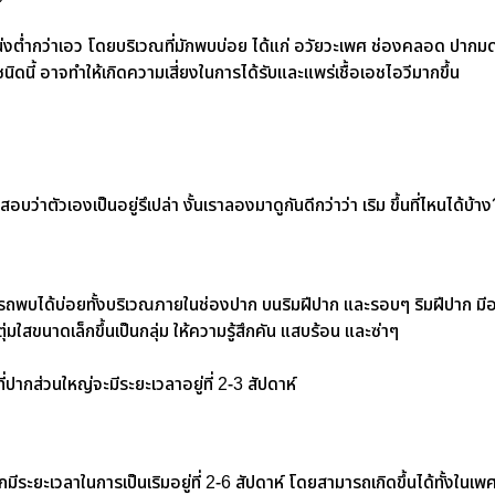
ำแหน่งต่ำกว่าเอว โดยบริเวณที่มักพบบ่อย ได้แก่ อวัยวะเพศ ช่องคลอด ปากม
สชนิดนี้ อาจทำให้เกิดความเสี่ยงในการได้รับและแพร่เชื้อเอชไอวีมากขึ้น
่าตัวเองเป็นอยู่รึเปล่า งั้นเราลองมาดูกันดีกว่าว่า เริม ขึ้นที่ไหนได้บ้าง
มารถพบได้บ่อยทั้งบริเวณภายในช่องปาก บนริมฝีปาก และรอบๆ ริมฝีปาก มี
นตุ่มใสขนาดเล็กขึ้นเป็นกลุ่ม ให้ความรู้สึกคัน แสบร้อน และซ่าๆ
ี่ปากส่วนใหญ่จะมีระยะเวลาอยู่ที่ 2-3 สัปดาห์
ักมีระยะเวลาในการเป็นเริมอยู่ที่ 2-6 สัปดาห์ โดยสามารถเกิดขึ้นได้ทั้งในเ