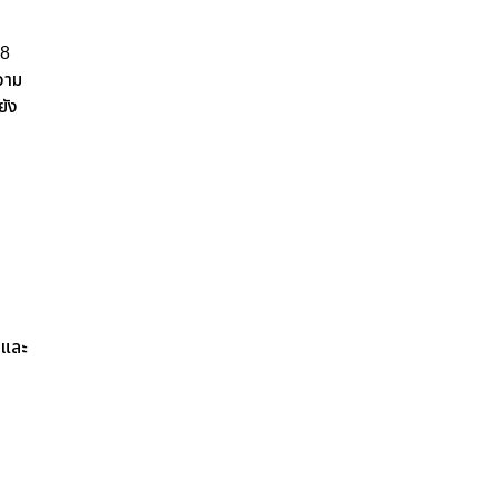
 8
วาม
ยัง
 และ