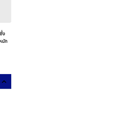
ึ่ง
หนัก