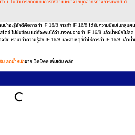
มูลทั่วไป ไม่สามารถทดแทนการให้คำแนะนำจากบุคลากรทางการแพทย์ได้
ยคนน่าจะรู้จักดีคือการทำ IF 16/8 การทำ IF 16/8 ได้รับความนิยมในกลุ่มคน
สไตล์ ไม่ซับซ้อน แต่ก็จะพบได้ว่าบางคนอาจทํา IF 16/8 แล้วน้ําหนักไม่ลด ซ
ัจจัย เรามาทำความรู้จัก IF 16/8 และสาเหตุที่ทำให้การทำ IF 16/8 แล้วน้ำ
ิม ลดน้ำหนัก
จาก BeDee เพิ่มเติม คลิก