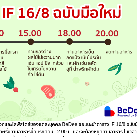
สะดวกและไลฟ์สไตล์ของแต่ละบุคคล BeDee ขอแนะนำตาราง IF 16/8 ฉบับมื
น. และเริ่มทานอาหารมื้อแรกตอน 12.00 น. และจะต้องหยุดทานอาหาร ในเวลา