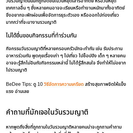
วันรวมญาตินั้นมักถูกจัดขึ้นในวันหยุดเสาร์อาทิตย์ หรือวันหยุด
เทศกาลอื่น ๆ ซึ่งหลายคนอาจจะเรียนหรือทำงานหนักมาทั้งอาทิตย์
จึงอยากจะพักผ่อนเพื่อจัดการธุระตัวเอง หรือออกไปท่องเที่ยว
มากกว่าที่จะมางานรวมญาติ
ไม่ได้ชื่นชอบกิจกรรมที่ทำร่วมกัน
กิจกรรมวันรวมญาติที่หลายครอบครัวมักจะทำกัน เช่น รับประทาน
อาหารร่วมกัน พูดคุยเรื่องเก่า ๆ ไปเที่ยว ไปช็อปปิง เด็ก ๆ หลายคน
อาจจะรู้สึกไม่อินกับกิจกรรมเหล่านี้ ไม่ได้รู้สึกสนใจ จึงทำให้ไม่อยาก
ไปรวมญาติ
BeDee Tips: ดู 10
วิธีจัดการความเครียด
สร้างสุขภาพจิตให้แข็ง
แรง อ่านเลย
คำถามที่มักเจอในวันรวมญาติ
หากพูดถึงสิ่งที่ถูกถามในวันรวมญาติหลายคนน่าจะถูกถามคำถาม