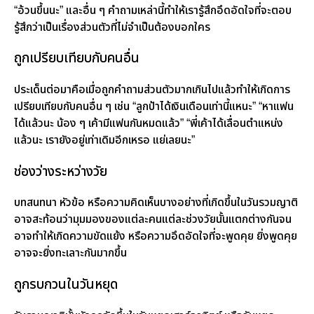
“อ้วนขึ้นนะ” และอื่น ๆ คำถามเหล่านี้ทำให้เรารู้สึกอึดอัดใจที่จะตอบ
รู้สึกว่าเป็นเรื่องส่วนตัวที่ไม่จำเป็นต้องบอกใคร
ถูกเปรียบเทียบกับคนอื่น
ประเด็นต่อมาคือเมื่อถูกคำถามส่วนตัวมากเกินไปแล้วทำให้เกิดการ
เปรียบเทียบกับคนอื่น ๆ เช่น “ลูกป้าได้เงินเดือนเท่านี้แหนะ” “หาแฟน
ได้แล้วนะ น้อง ๆ เค้ามีแฟนกันหมดแล้ว” “พี่เค้าได้เลื่อนตำแหน่ง
แล้วนะ เรายังอยู่เท่าเดิมอีกเหรอ แย่เลยนะ”
ช่องว่างระหว่างวัย
บทสนทนา หัวข้อ หรือความคิดเห็นบางอย่างที่เกิดขึ้นในวันรวมญาติ
อาจสะท้อนว่ามุมมองของแต่ละคนแต่ละช่วงวัยนั้นแตกต่างกันจน
อาจทำให้เกิดความขัดแย้ง หรือความอึดอัดใจที่จะพูดคุย ยิ่งพูดคุย
อาจจะยิ่งทะเลาะกันมากขึ้น
ถูกรบกวนในวันหยุด