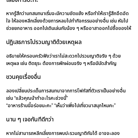
เลี่ยงการปะทะ
หากรู้สึกว่าบทสนทนาเริ่มจะมีความขัดแย้ง หรือทำให้เรารู้สึกอึดอัด
ใจ ให้ลองหลีกเลี่ยงด้วยการหลบไปทำกิจกรรมอย่างอื่น เช่น หันไป
ช่วยยกอาหาร ออกไปเดินเล่นกับน้อง ๆ หรืออาสาออกไปซื้อของให้
ปฏิเสธการไปรวมญาติด้วยเหตุผล
อธิบายให้ครอบครัวฟังว่าเราไม่สะดวกไปรวมญาติจริง ๆ ด้วย
เหตุผล เช่น ติดธุระ ต้องการพักผ่อนจริง ๆ หรือมีนัดสำคัญ
ชวนคุยเรื่องอื่น
ลองเปลี่ยนประเด็นการสนทนาจากการโฟกัสที่ตัวเราเป็นอย่างอื่น
เช่น “แล้วคุณน้าทำอะไรคะช่วงนี้”
“อาหารร้านนี้อร่อยนะคะ” “เห็นว่าเพิ่งไปเที่ยวมาสนุกไหมคะ”
นาน ๆ เจอกันทีดีกว่า
หากไม่สามารถหลีกเลี่ยงการพบปะรวมญาติกันได้ อาจจะลอง