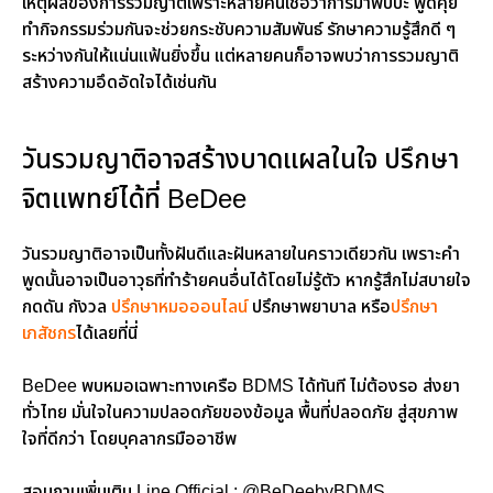
เหตุผลของการรวมญาติเพราะหลายคนเชื่อว่าการมาพบปะ พูดคุย
ทำกิจกรรมร่วมกันจะช่วยกระชับความสัมพันธ์ รักษาความรู้สึกดี ๆ
ระหว่างกันให้แน่นแฟ้นยิ่งขึ้น แต่หลายคนก็อาจพบว่าการรวมญาติ
สร้างความอึดอัดใจได้เช่นกัน
วันรวมญาติอาจสร้างบาดแผลในใจ ปรึกษา
จิตแพทย์ได้ที่ BeDee
วันรวมญาติอาจเป็นทั้งฝันดีและฝันหลายในคราวเดียวกัน เพราะคำ
พูดนั้นอาจเป็นอาวุธที่ทำร้ายคนอื่นได้โดยไม่รู้ตัว หากรู้สึกไม่สบายใจ
กดดัน กังวล
ปรึกษาหมอออนไลน์
ปรึกษาพยาบาล หรือ
ปรึกษา
เภสัชกร
ได้เลยที่นี่
BeDee พบหมอเฉพาะทางเครือ BDMS ได้ทันที ไม่ต้องรอ ส่งยา
ทั่วไทย มั่นใจในความปลอดภัยของข้อมูล พื้นที่ปลอดภัย สู่สุขภาพ
ใจที่ดีกว่า โดยบุคลากรมืออาชีพ
สอบถามเพิ่มเติม Line Official : @BeDeebyBDMS