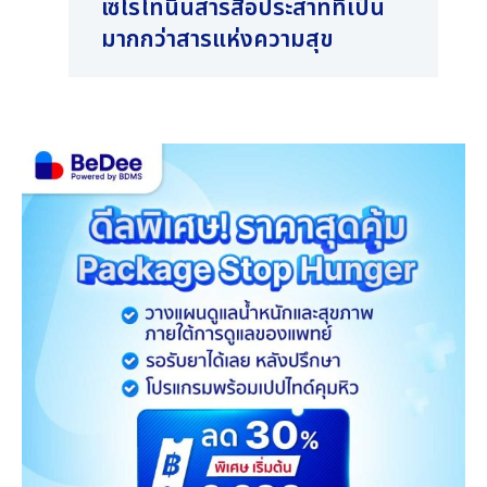
เซโรโทนินสารสื่อประสาทที่เป็น
วัย
มากกว่าสารแห่งความสุข
รู้
รุ่น
รู้