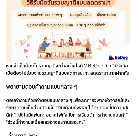
หากจำเป็นต้องไปรวมญาติจะทำอย่างไรดี ? BeDee มี 5 วิธีรับมือ
เมื่อต้องไปร่วมงานรวมญาติแบบลดการปะทะ ลดดราม่ามากฝากกัน
พยายามตอบคำถามแบบกลาง ๆ
ตอบคำถามด้วยคำตอบแบบกลาง ๆ เพื่อลดการวิพากษ์วิจารณ์และ
รักษาความเป็นส่วนตัว เช่น “เงินเดือนก็พออยู่ได้ค่ะ ตอนนี้มีความสุข
ดีค่ะ” “ยังไม่มีแฟนค่ะ อยากโฟกัสกับการเรียน / การทำงานก่อนค่ะ”
“ช่วงนี้ทำงานเหนื่อยเลยอาจจะทานเยอะค่ะ”