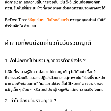
จัดการเวลา ลดความถี่ในการเจอกัน เช่น 5-6 เดือนค่อยเจอกันที
ความสัมพันธ์ที่มีระยะห่างที่พอดีอาจจะช่วยลดความบาดหมางลงได้
BeDee Tips:
วิธีคุยกับคนเป็นโรคซึมเศร้า
ควรพูดคุยอย่างไรไม่ให้
ทำร้ายจิตใจ อ่านเลย
คำถามที่พบบ่อยเกี่ยวกับวันรวมญาติ
1. ถ้าไม่อยากไปวันรวมญาติควรทำอย่างไร ?
ไม่ผิดที่เราอาจรู้สึกว่าไม่อยากไปเจอญาติ ๆ ไม่ได้สนใจที่จะทำ
กิจกรรมร่วมกัน เราอาจปฏิเสธด้วยความสุภาพ เช่น “ช่วงนี้งานหนัก
มาก ขอพักก่อนนะคะ” “ขอแวะไปช่วงเย็นได้ไหมคะ” อาจจะส่งของ
ขวัญเล็ก ๆ น้อย ๆ หรือโทรไปหาผู้ใหญ่เพื่อแสดงความจริงใจแทน
2. ทำไมต้องมีวันรวมญาติ ?