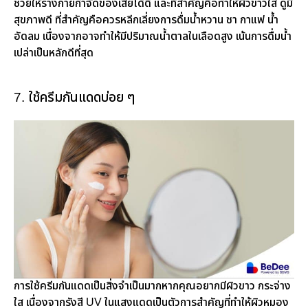
ช่วยให้ร่างกายกำจัดของเสียได้ดี และที่สำคัญคือทำให้ผิวขาวใส ดูมี
สุขภาพดี ที่สำคัญคือควรหลีกเลี่ยงการดื่มน้ำหวาน ชา กาแฟ น้ำ
อัดลม เนื่องจากอาจทำให้มีปริมาณน้ำตาลในเลือดสูง เน้นการดื่มน้ำ
เปล่าเป็นหลักดีที่สุด
7. ใช้ครีมกันแดดบ่อย ๆ
การใช้ครีมกันแดดเป็นสิ่งจำเป็นมากหากคุณอยากมีผิวขาว กระจ่าง
ใส เนื่องจากรังสี UV ในแสงแดดเป็นตัวการสำคัญที่ทำให้ผิวหมอง