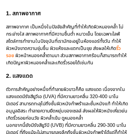
1. สภาพอากาศ
สภาพอากาศ เป็นหนึ่งในปัจจัยสำคัญที่ทำให้เกิดผิวหมองคล้ำ ไม่
กระจ่างใส สภาพอากาศที่มีความชื้นต่ำ หนาวเย็น โดยเฉพาะไลฟ์
สไตล์การทำงานในปัจจุบันที่เรามักจะอยู่ในห้องแอร์ทั้งวัน ทำให้
ผิวหนังขาดความชุ่มชื้น ผิวแห้งและแตกเป็นขุย ส่งผลให้เกิด
ริ้ว
รอย
ผิวหน้าหมองคล้ำตามมา ส่วนสภาพอากาศร้อนก็สามารถทำให้
เกิดปัญหาผิวหมองคล้ำและเกิดริ้วรอยได้เช่นกัน
2. แสงแดด
ตัวการสำคัญอย่างหนึ่งที่ทำลายผิวขาวก็คือ แสงแดด เนื่องจากใน
แสงแดดมีรังสียูวีเอ (UVA) ที่มีความยาวคลื่น 320-400 นาโน
มิเตอร์ สามารถทะลุไปถึงชั้นผิวหนังกำพร้าและชั้นหนังแท้ ทำให้เกิด
อนุมูลอิสระ ทำลายความยืดหยุ่นของเซลล์ ส่งผลให้ผิวหนังเหี่ยวย่น
เกิดริ้วรอยก่อนวัย ผิวคล้ำเข้ม ดูหมองคล้ำ
นอกจากนี้ยังมีรังสียูวีบี (UVB) ที่มีความยาวคลื่น 290-300 นาโน
มิเตอร์ ที่ถึงแม้จะไม่สามารถลงลึกถึงชั้นผิวหนังกำพร้าได้แต่ก็ทำให้