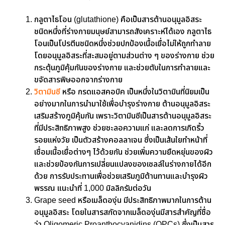
กลูตาไธโอน (glutathione) คือเป็นสารต้านอนุมูลอิสระ
ชนิดหนึ่งที่ร่างกายมนุษย์สามารถสังเคราะห์ได้เอง กลูตาไธ
โอนเป็นโปรตีนชนิดหนึ่งช่วยปกป้องเนื้อเยื่อไม่ให้ถูกทำลาย
โดยอนุมูลอิสระที่สะสมอยู่ตามส่วนต่าง ๆ ของร่างกาย ช่วย
กระตุ้นภูมิคุ้มกันของร่างกาย และช่วยตับในการทำลายและ
ขจัดสารพิษออกจากร่างกาย
วิตามินซี
หรือ กรดแอสคอบิค เป็นหนึ่งในวิตามินที่นิยมเป็น
อย่างมากในการนำมาใช้เพื่อบำรุงร่างกาย ต้านอนุมูลอิสระ
เสริมสร้างภูมิคุ้มกัน เพราะวิตามินซีเป็นสารต้านอนุมูลอิสระ
ที่มีประสิทธิภาพสูง ช่วยชะลอความแก่ และลดการเกิดริ้ว
รอยแห่งวัย เป็นตัวสร้างคอลลาเจน ซึ่งเป็นเส้นใยทำหน้าที่
เชื่อมเนื้อเยื่อต่างๆ ไว้ด้วยกัน ช่วยเพิ่มความยืดหยุ่นของผิว
และช่วยป้องกันการเปลี่ยนแปลงของเซลล์ในร่างกายได้อีก
ด้วย การรับประทานเพื่อช่วยเสริมภูมิต้านทานและบำรุงผิว
พรรณ แนะนำที่ 1,000 มิลลิกรัมต่อวัน
Grape seed หรือเมล็ดองุ่น มีประสิทธิภาพมากในการต้าน
อนุมูลอิสระ โดยในสารสกัดจากเมล็ดองุ่นมีสารสำคัญที่ชื่อ
ว่า Oligomeric Proanthocyanidins (OPCs) ซึ่งเป็นสาร