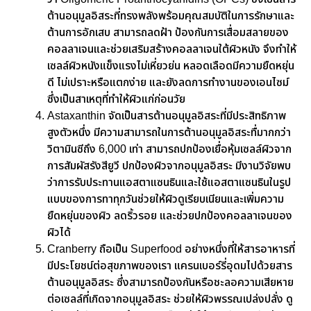
ต้านอนุมูลอิสระที่ทรงพลังพร้อมคุณสมบัติในการรักษาและ
ต้านการอักเสบ สามารถลดฝ้า ป้องกันการเสื่อมสลายของ
คอลลาเจนและช่วยเสริมสร้างคอลลาเจนใต้ผิวหนัง จึงทำให้
เซลล์ผิวหนังแข็งแรงไม่เหี่ยวย่น หลอดเลือดมีความยืดหยุ่น
ดี ไม่เปราะหรือแตกง่าย และยังลดการทำงานของเอนไซม์
ซึ่งเป็นสาเหตุที่ทำให้ผิวแก่ก่อนวัย
Astaxanthin จัดเป็นสารต้านอนุมูลอิสระที่มีประสิทธิภาพ
สูงตัวหนึ่ง มีความสามารถในการต้านอนุมูลอิสระทื่มากกว่า
วิตามินซีถึง 6,000 เท่า สามารถปกป้องเยื่อหุ้มเซลล์ผิวจาก
การสัมผัสรังสียูวี ปกป้องผิวจากอนุมูลอิสระ มีงานวิจัยพบ
ว่าการรับประทานแอสตาแซนธินและใช้แอสตาแซนธินในรูป
แบบของการทาทุกวันช่วยให้ผิวดูเรียบเนียนและเพิ่มความ
ยืดหยุ่นของผิว ลดริ้วรอย และช่วยปกป้องคอลลาเจนของ
ผิวได้
Cranberry ถือเป็น Superfood อย่างหนึ่งที่ให้สารอาหารที่
มีประโยชน์ต่อสุขภาพของเรา แครนเบอร์รี่อุดมไปด้วยสาร
ต้านอนุมูลอิสระ ซึ่งสามารถป้องกันหรือชะลอความเสียหาย
ต่อเซลล์ที่เกิดจากอนุมูลอิสระ ช่วยให้ผิวพรรณเปล่งปลั่ง ดู