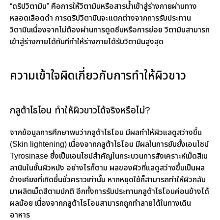
“ดริปวิตามิน” คือการให้วิตามินหรือสารน้ำเข้าสู่ร่างกายผ่านทาง
หลอดเลือดดำ การดริปวิตามินจะแตกต่างจากการรับประทาน
วิตามินเนื่องจากไม่ต้องผ่านการดูดซึมหรือการย่อย วิตามินสามารถ
เข้าสู่ร่างกายได้ทันทีทำให้ร่างกายได้รับวิตามินสูงสุด
ความเข้าใจผิดเกี่ยวกับการทำให้ผิวขาว
กลูต้าไธโอน ทำให้ผิวขาวได้จริงหรือไม่?
จากข้อมูลการศึกษาพบว่ากลูต้าไธโอน มีผลทำให้ผิวแลดูสว่างขึ้น
(Skin lightening) เนื่องจากกลูต้าไธโอน มีผลในการยับยั้งเอนไซม์
Tyrosinase ซึ่งเป็นเอนไซม์สำคัญในกระบวนการสังเคราะห์เม็ดสีเม
ลานินในชั้นผิวหนัง อย่างไรก็ตาม ผลของผิวที่แลดูสว่างขึ้นเป็นผล
ข้างเคียงที่เกิดขึ้นชั่วคราวเท่านั้น หากหยุดใช้ก็สามารถทำให้ผิวกลับ
มาผลิตเม็ดสีตามปกติ อีกทั้งการรับประทานกลูต้าไธโอนค่อนข้างได้
ผลน้อย เนื่องจากกลูต้าไธโอนสามารถถูกทำลายได้ในทางเดิน
อาหาร