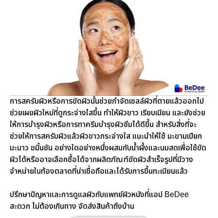
การสครับผิวหรือการขัดผิวนั้นช่วยกำจัดเซลล์ผิวที่ตายแล้วออกไป
ช่วยเผยผิวใหม่ที่ดูกระจ่างใสขึ้น ทำให้ผิวขาว เรียบเนียน และยังช่วย
ให้การบำรุงผิวหรือการทาครีมบำรุงผิวซึมได้ดีขึ้น สำหรับสิ่งที่จะ
ช่วยให้การสครับผิวแล้วผิวขาวกระจ่างใส แนะนำให้ใช้ มะขามเปียก
มะนาว ขมิ้นชัน อย่างใดอย่างหนึ่งผสมกับน้ำผึ้งและนมสดเพื่อใช้ขัด
ผิวได้หรืออาจเลือกซื้อได้จากผลิตภัณฑ์ขัดผิวสำเร็จรูปที่มีวาง
จำหน่ายในท้องตลาดที่น่าเชื่อถือและได้รับการขึ้นทะเบียนแล้ว
ปรึกษาปัญหาและการดูแลผิวกับแพทย์ผิวหนังที่แอป BeDee
สะดวก ไม่ต้องเกินทาง จัดส่งสินค้าถึงบ้าน