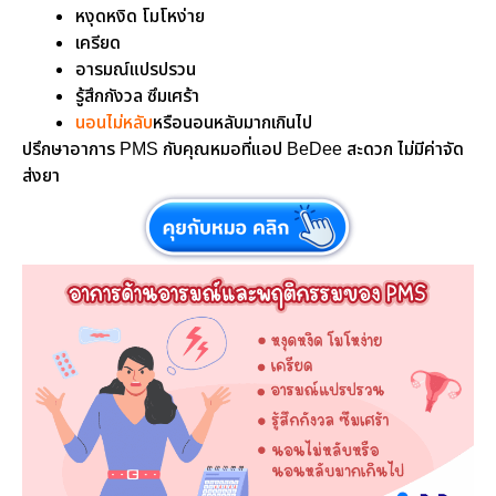
หงุดหงิด โมโหง่าย
เครียด
อารมณ์แปรปรวน
รู้สึกกังวล ซึมเศร้า
นอนไม่หลับ
หรือนอนหลับมากเกินไป
ปรึกษาอาการ PMS กับคุณหมอที่แอป BeDee สะดวก ไม่มีค่าจัด
ส่งยา