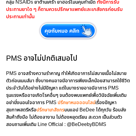
กลุ่ม NSAIDs ยาต้านเศร้า ยาฮอร์โมนคุมกำเนิด
ทั้งนี้การรับ
ประทานยาใด ๆ ก็ตามควรปรึกษาแพทย์และเภสัชกรก่อนรับ
ประทานเท่านั้น
PMS อาจไม่ปกติเสมอไป
PMS อาจสร้างความรำคาญ ทำให้เกิดอาการไม่สบายเนื้อไม่สบาย
ตัวก่อนเมนส์มา ซึ่งบางคนอาจมีอาการเพียงเล็กน้อยสามารถใช้ชีวิต
ประจำวันได้อย่างไม่มีปัญหา แต่ในบางรายอาจมีอาการ PMS
รุนแรงหรืออาจเกิดโรคอื่นๆ จนต้องพบแพทย์เพื่อวินิจฉัยเพิ่มเติม
อย่านิ่งนอนใจอาการ PMS
ปรึกษาหมอออนไลน์
เรื่องปัญหา
สุขภาพสตรีหรือ
ปรึกษาเภสัชกร
บนแอป BeDee ได้ทุกวัน ร้อมส่ง
สินค้าถึงมือ ไม่ต้องลางาน ไม่ต้องหยุดเรียน สะดวก เป็นส่วนตัว
สอบถามเพิ่มเติม Line Official : @BeDeebyBDMS