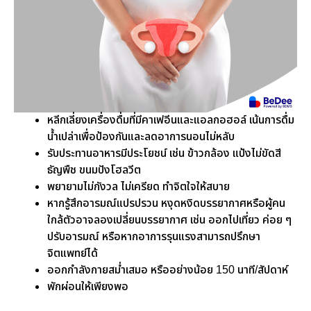
หลีกเลี่ยงเครื่องดื่มที่มีคาเฟอีนและแอลกอฮอล์ เน้นการดื่ม
น้ำเปล่าเพื่อป้องกันและลดอาการนอนไม่หลับ
รับประทานอาหารมีประโยชน์ เช่น ข้าวกล้อง แป้งไม่ขัดสี
ธัญพืช ขนมปังโฮลวีต
พยายามไม่กังวล ไม่เครียด ทำจิตใจให้สบาย
หากรู้สึกอารมณ์แปรปรวน หงุดหงิดบรรยากาศหรือผู้คน
ใกล้ตัวอาจลองเปลี่ยนบรรยากาศ เช่น ออกไปเที่ยว ค่อย ๆ
ปรับอารมณ์ หรือหากอาการรุนแรงสามารถปรึกษา
จิตแพทย์ได้
ออกกำลังกายสม่ำเสมอ หรืออย่างน้อย 150 นาที/สัปดาห์
พักผ่อนให้เพียงพอ