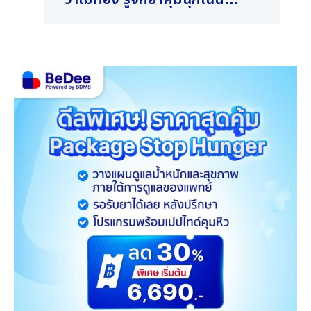
ก่อนใช้
บ้า