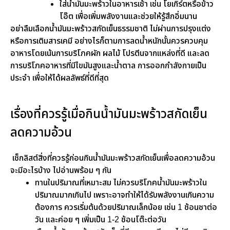
ใส่น้ำมันมะพร้าวในอาหารเช้า เช่น โยเกิร์ตหรือข้าว
โอ๊ต เพื่อเพิ่มพลังงานและช่วยให้รู้สึกอิ่มนาน
อย่าลืมเลือกน้ำมันมะพร้าวสกัดเย็นธรรมชาติ ไม่ผ่านการปรุงแต่ง
หรือการเติมสารเคมี อย่างไรก็ตามการลดน้ำหนักนั้นควรควบคุม
อาหารโดยเน้นการบริโภคผัก ผลไม้ โปรตีนจากแหล่งที่ดี และลด
การบริโภคอาหารที่มีไขมันสูงและน้ำตาล การออกกำลังกายเป็น
ประจำ เพื่อให้ได้ผลลัพธ์ที่ดีที่สุด
เรื่องที่ควรรู้เมื่อกินน้ำมันมะพร้าวสกัดเย็น
ลดความอ้วน
เช็กลิสต์สิ่งที่ควรรู้ก่อนกินน้ำมันมะพร้าวสกัดเย็นเพื่อลดความอ้วน
จะมีอะไรบ้าง ไปอ่านพร้อม ๆ กัน
ทานในปริมาณที่เหมาะสม ไม่ควรบริโภคน้ำมันมะพร้าวใน
ปริมาณมากเกินไป เพราะอาจทำให้ได้รับพลังงานเกินความ
ต้องการ ควรเริ่มต้นด้วยปริมาณเล็กน้อย เช่น 1 ช้อนชาต่อ
วัน และค่อย ๆ เพิ่มเป็น 1-2 ช้อนโต๊ะต่อวัน