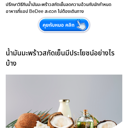
ปรึกษาวิธีกินน้ำมันมะพร้าวสกัดเย็นลดความอ้วนกับนักกำหนด
อาหารที่แอป BeDee สะดวก ไม่ต้องเดินทาง
น้ำมันมะพร้าวสกัดเย็นมีประโยชน์อย่างไร
บ้าง