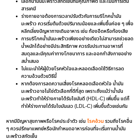
เลือกน้ำมันมะพร้าวสกัดเย็นที่มีคุณภาพดี และไม่มีการเติม
สารเคมี
ร่างกายอาจต้องการเวลาปรับตัวกับการบริโภคน้ำมัน
มะพร้าว ควรเริ่มต้นด้วยปริมาณน้อยและเพิ่มขึ้นค่อย ๆ เพื่อ
หลีกเลี่ยงปัญหาทางเดินอาหาร เช่น ท้องอืดหรือท้องเสีย
การบริโภคน้ำมันมะพร้าวเพียงอย่างเดียวไม่สามารถช่วยลด
น้ำหนักได้อย่างมีประสิทธิภาพ ควรรับประทานอาหารที่
สมดุลและมีคุณค่าทางโภชนาการ และออกกำลังกายอย่าง
สม่ำเสมอ
ไม่แนะนำให้ผู้ป่วยโรคหัวใจและหลอดเลือดใช้วิธีการลด
ความอ้วนด้วยวิธีนี้
หากต้องการลดความเสี่ยงโรคหลอดเลือดหัวใจ น้ำมัน
มะพร้าวอาจไม่ใช่ตัวเลือกที่ดีที่สุด เพราะถึงแม้ว่าน้ำมัน
มะพร้าวทำให้ร่างกายได้รับไขมันดี (HDL-C) เพิ่มขึ้น แต่ก็
ทำให้ร่างกายได้รับไขมันเลว (LDL-C) เพิ่มขึ้นด้วยเช่นกัน
หากมีปัญหาสุขภาพหรือโรคประจำตัว เช่น
โรคอ้วน
รวมถึงโรคอื่น
ๆ ควรปรึกษาแพทย์หรือนักกำหนดอาหารก่อนที่จะเริ่มทานน้ำมัน
มะพร้าวสกัดเย็น