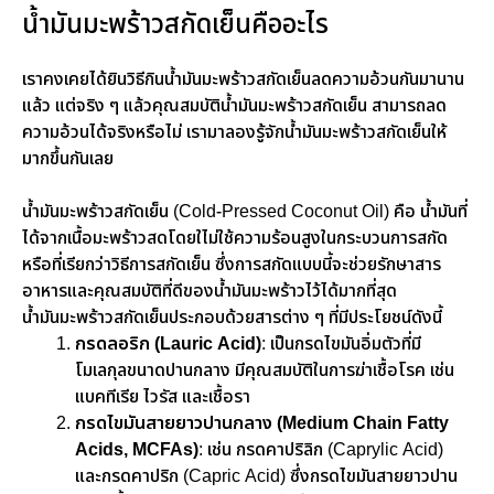
น้ำมันมะพร้าวสกัดเย็นคืออะไร
เราคงเคยได้ยินวิธีกินน้ำมันมะพร้าวสกัดเย็นลดความอ้วนกันมานาน
แล้ว แต่จริง ๆ แล้วคุณสมบัติน้ำมันมะพร้าวสกัดเย็น สามารถลด
ความอ้วนได้จริงหรือไม่ เรามาลองรู้จักน้ำมันมะพร้าวสกัดเย็นให้
มากขึ้นกันเลย
น้ำมันมะพร้าวสกัดเย็น (Cold-Pressed Coconut Oil) คือ น้ำมันที่
ได้จากเนื้อมะพร้าวสดโดยใไม่ใช้ความร้อนสูงในกระบวนการสกัด
หรือที่เรียกว่าวิธีการสกัดเย็น ซึ่งการสกัดแบบนี้จะช่วยรักษาสาร
อาหารและคุณสมบัติที่ดีของน้ำมันมะพร้าวไว้ได้มากที่สุด
น้ำมันมะพร้าวสกัดเย็นประกอบด้วยสารต่าง ๆ ที่มีประโยชน์ดังนี้
กรดลอริก (Lauric Acid)
: เป็นกรดไขมันอิ่มตัวที่มี
โมเลกุลขนาดปานกลาง มีคุณสมบัติในการฆ่าเชื้อโรค เช่น
แบคทีเรีย ไวรัส และเชื้อรา
กรดไขมันสายยาวปานกลาง (Medium Chain Fatty
Acids, MCFAs)
: เช่น กรดคาปริลิก (Caprylic Acid)
และกรดคาปริก (Capric Acid) ซึ่งกรดไขมันสายยาวปาน