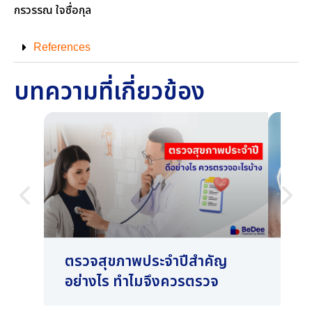
กรวรรณ ใจซื่อกุล
References
บทความที่เกี่ยวข้อง
ตรวจสุขภาพประจําปีสำคัญ
แบบ
อย่างไร ทำไมจึงควรตรวจ
คัด
ด้ว