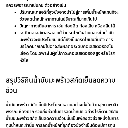
ที่ควรพิจารณาเช่นกัน ตัวอย่างเช่น
ปริมาณแคลอรี่ที่สูงซึ่งอาจนำไปสู่การเพิ่มน้ำหนักแทนที่จะ
ช่วยลดน้ำหนักหากทานในปริมาณที่มากเกินไป
ปัญหาทางเดินอาหาร เช่น ท้องอืด ท้องเสีย หรือคลื่นไส้
ระดับคอเลสเตอรอล แม้ว่ากรดไขมันสายกลางในน้ำมัน
มะพร้าวจะมีประโยชน์ แต่ก็ยังเป็นกรดไขมันอิ่มตัว การ
บริโภคมากเกินไปอาจส่งผลต่อระดับคอเลสเตอรอลใน
เลือด โดยเฉพาะในผู้ที่มีภาวะคอเลสเตอรอลสูงหรือโรค
หัวใจ
สรุปวิธีกินน้ำมันมะพร้าวสกัดเย็นลดความ
อ้วน
น้ำมันมะพร้าวสกัดเย็นมีประโยชน์หลายอย่างทั้งในด้านสุขภาพ ผิว
พรรณ ช่องปาก รวมถึงช่วยในการลดน้ำหนัก อย่างไรก็ตามวิธีกิน
น้ำมันมะพร้าวสกัดเย็นลดความอ้วนนั้นเป็นเพียงตัวช่วยหนึ่งในการ
คุมน้ำหนักเท่านั้น การลดน้ำหนักที่ถูกต้องยังจำเป็นต้องมีการคุม