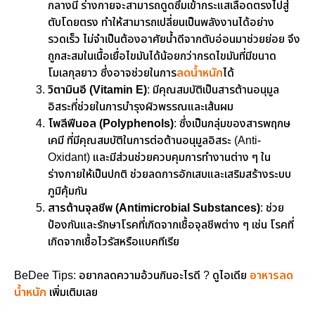
กลางนี้ ร่างกายจะสามารถดูดซึมเข้ากระแสเลือดตรงไปสู่
ตับโดยตรง ทำให้สามารถเปลี่ยนเป็นพลังงานได้อย่าง
รวดเร็ว ไม่จำเป็นต้องอาศัยน้ำดีจากตับอ่อนมาช่วยย่อย จึง
ถูกสะสมในเนื้อเยื่อไขมันได้น้อยกว่ากรดไขมันที่มีขนาด
โมเลกุลยาว ซึ่งอาจช่วยในการ
ลดน้ำหนัก
ได้
วิตามินอี (Vitamin E)
: มีคุณสมบัติเป็นสารต้านอนุมูล
อิสระที่ช่วยในการบำรุงผิวพรรณและเส้นผม
โพลีฟีนอล (Polyphenols)
: ซึ่งเป็นกลุ่มของสารพฤกษ
เคมี ที่มีคุณสมบัติในการต่อต้านอนุมูลอิสระ (Anti-
Oxidant) และมีส่วนช่วยควบคุมการทำงานต่าง ๆ ใน
ร่างกายให้เป็นปกติ ช่วยลดการอักเสบและเสริมสร้างระบบ
ภูมิคุ้มกัน
สารต้านจุลชีพ (Antimicrobial Substances)
: ช่วย
ป้องกันและรักษาโรคที่เกิดจากเชื้อจุลชีพต่าง ๆ เช่น โรคที่
เกิดจากเชื้อไวรัสหรือแบคทีเรีย
BeDee Tips: อยากลดความอ้วนกินอะไรดี ? ดูไอเดีย
อาหารลด
น้ำหนัก
เพิ่มเติมเลย