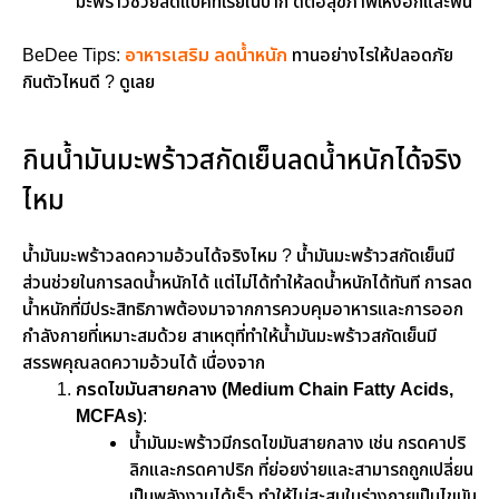
มะพร้าวช่วยลดแบคทีเรียในปาก ดีต่อสุขภาพเหงือกและฟัน
BeDee Tips:
อาหารเสริม ลดน้ําหนัก
ทานอย่างไรให้ปลอดภัย
กินตัวไหนดี ? ดูเลย
กินน้ำมันมะพร้าวสกัดเย็นลดน้ำหนักได้จริง
ไหม
น้ำมันมะพร้าวลดความอ้วนได้จริงไหม ? น้ำมันมะพร้าวสกัดเย็นมี
ส่วนช่วยในการลดน้ำหนักได้ แต่ไม่ได้ทำให้ลดน้ำหนักได้ทันที การลด
น้ำหนักที่มีประสิทธิภาพต้องมาจากการควบคุมอาหารและการออก
กำลังกายที่เหมาะสมด้วย สาเหตุที่ทำให้น้ำมันมะพร้าวสกัดเย็นมี
สรรพคุณลดความอ้วนได้ เนื่องจาก
กรดไขมันสายกลาง (Medium Chain Fatty Acids,
MCFAs)
:
น้ำมันมะพร้าวมีกรดไขมันสายกลาง เช่น กรดคาปริ
ลิกและกรดคาปริก ที่ย่อยง่ายและสามารถถูกเปลี่ยน
เป็นพลังงานได้เร็ว ทำให้ไม่สะสมในร่างกายเป็นไขมัน