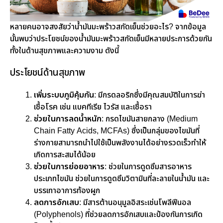
หลายคนอาจสงสัยว่าน้ำมันมะพร้าวสกัดเย็นช่วยอะไร? จากข้อมูล
นั้นพบว่าประโยชน์ของน้ำมันมะพร้าวสกัดเย็นมีหลายประการด้วยกัน
ทั้งในด้านสุขภาพและความงาม ดังนี้
ประโยชน์ด้านสุขภาพ
เพิ่มระบบภูมิคุ้มกัน
: มีกรดลอริกซึ่งมีคุณสมบัติในการฆ่า
เชื้อโรค เช่น แบคทีเรีย ไวรัส และเชื้อรา
ช่วยในการลดน้ำหนัก
: กรดไขมันสายกลาง (Medium
Chain Fatty Acids, MCFAs) ซึ่งเป็นกลุ่มของไขมันที่
ร่างกายสามารถนำไปใช้เป็นพลังงานได้อย่างรวดเร็วทำให้
เกิดการสะสมได้น้อย
ช่วยในการย่อยอาหาร
: ช่วยในการดูดซึมสารอาหาร
ประเภทไขมัน ช่วยในการดูดซึมวิตามินที่ละลายในน้ำมัน และ
บรรเทาอาการท้องผูก
ลดการอักเสบ
: มีสารต้านอนุมูลอิสระเช่นโพลีฟีนอล
(Polyphenols) ที่ช่วยลดการอักเสบและป้องกันการเกิด